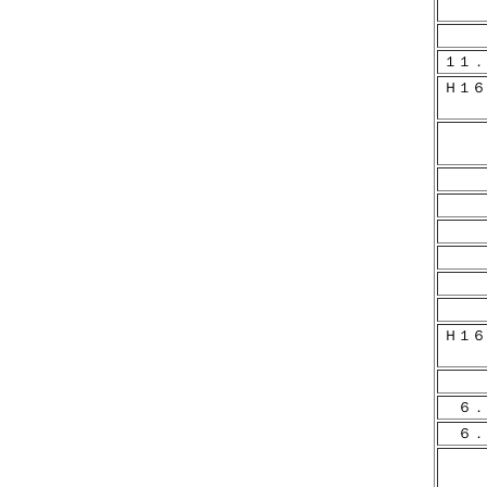
１１．
Ｈ１６
Ｈ１
６．
６．