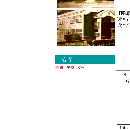
旧弥彦
明治5
明治7
沿 革
昭和
平成
令和
年
４
４６