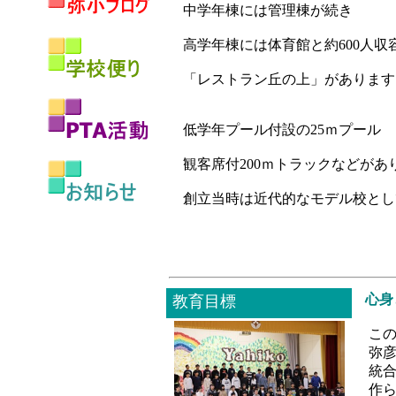
中学年棟には管理棟が続き
高学年棟には体育館と約600人収
「レストラン丘の上」があります
低学年プール付設の25ｍプール
観客席付200ｍトラックなどがあ
創立当時は近代的なモデル校と
心身
教育目標
この教
弥彦
統合
作ら