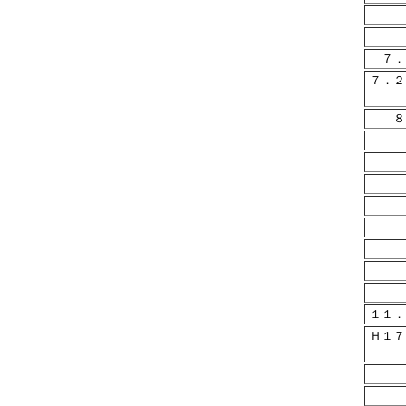
７．
７．
８
１１．
Ｈ１７