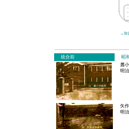
→弥
統合前
昭
麓小
明治9
矢作
明治