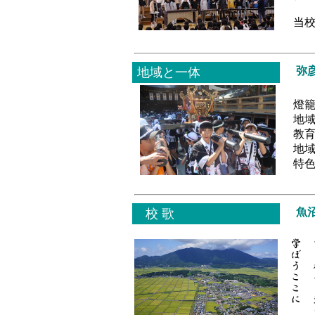
当校
弥彦
地域と一体
燈籠
地域
教育
地域
特色
魚
校 歌