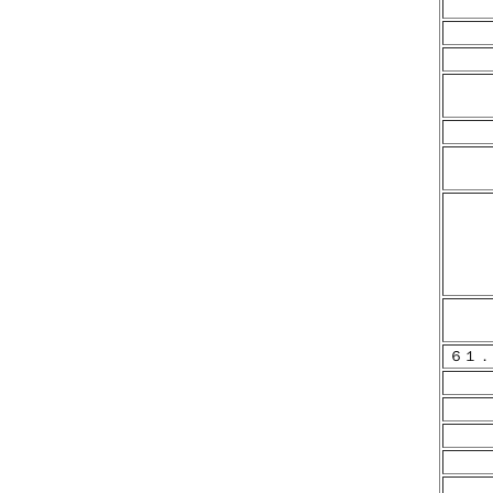
２
２
３
４
６
９
１
１
６１．
２
４
７
９
１