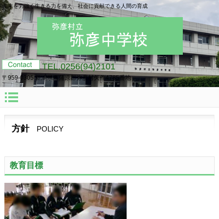
未来を力強く生きる力を備え、社会に貢献できる人間の育成
TEL.0256(94)2101
〒959-0305 新潟県西蒲原郡弥彦村矢作4785番地
方針
POLICY
教育目標